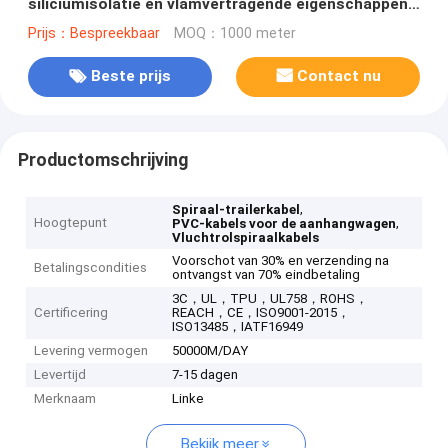
siliciumisolatie en vlamvertragende eigenschappen
voor zware toepassingen
Prijs：Bespreekbaar
MOQ：1000 meter
Beste prijs
Contact nu
Productomschrijving
,
Spiraal-trailerkabel
Hoogtepunt
,
PVC-kabels voor de aanhangwagen
Vluchtrolspiraalkabels
Voorschot van 30% en verzending na
Betalingscondities
ontvangst van 70% eindbetaling
3C，UL，TPU，UL758，ROHS，
Certificering
REACH，CE，ISO9001-2015，
ISO13485，IATF16949
Levering vermogen
50000M/DAY
Levertijd
7-15 dagen
Merknaam
Linke
Bekijk meer