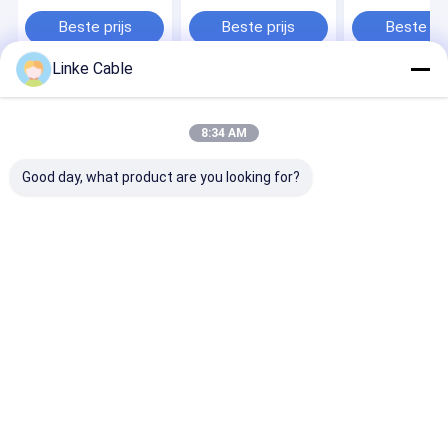
afgeschermd
26AWG 28AWG 4
signaalrobotk
gedraaid paardraad
core koper PVC
Beste prijs
Beste prijs
Beste pri
voor hoogwaardige
jacket signaalkabel
toepassingen
Linke Cable
Thuis
Ongeveer
Contacteer
Desktop
ons
ons
Site
8:34 AM
Sitemap
Privacybeleid
Kwaliteit
UL Elektrische draad
China Fabriek.Copyright © 2026 Linke
Good day, what product are you looking for?
Cable Technology (DongGuan) CO.,LTD. All Rights Reserved.
Thuis
Producten
Over ons