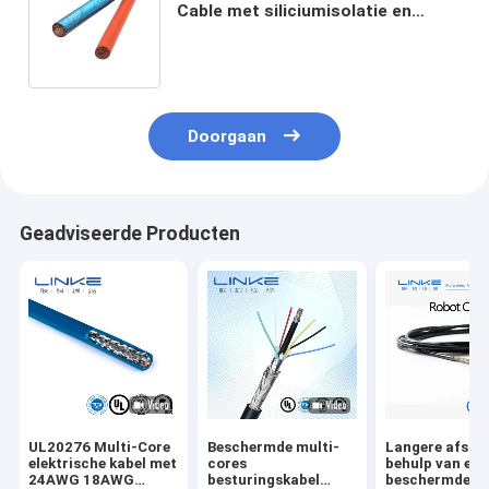
Cable met siliciumisolatie en
vlamvertragende eigenschappen
voor zware toepassingen
Doorgaan
Geadviseerde Producten
UL20276 Multi-Core
Beschermde multi-
Langere afsta
elektrische kabel met
cores
behulp van een
24AWG 18AWG
besturingskabel
beschermde