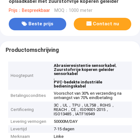
oplaadkabel met zuurstofvrije koperen geleider
Prijs：Bespreekbaar
MOQ：1000 meter
Beste prijs
Contact nu
Productomschrijving
,
Abrasieresistentie sensorkabel
Zuurstofvrije koperen geleider
sensorkabel
Hoogtepunt
,
PVC-bedekte industriële
bedieningskabel
Voorschot van 30% en verzending na
Betalingscondities
ontvangst van 70% eindbetaling
3C，UL，TPU，UL758，ROHS，
Certificering
REACH，CE，ISO9001-2015，
ISO13485，IATF16949
Levering vermogen
50000M/DAY
Levertijd
7-15 dagen
Merknaam
Linke