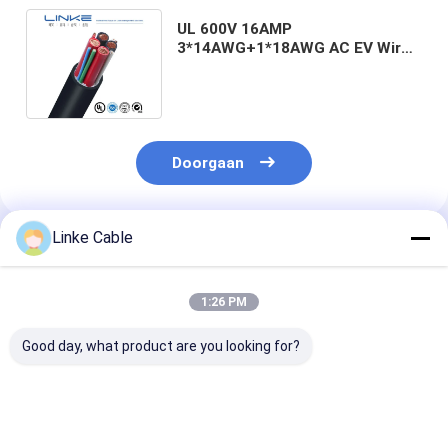
UL 600V 16AMP
3*14AWG+1*18AWG AC EV Wire
EV-oplaadkabel met
zuurstofvrije koperen geleider
Doorgaan
Linke Cable
Geadviseerde Producten
1:26 PM
Good day, what product are you looking for?
PUR Jacket Shielded
26 AWG Ultraflexibel
300 V gerangs