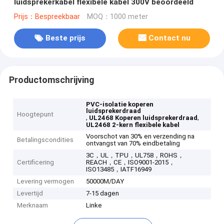
luidsprekerkabel flexibele kabel 300V beoordeeld
Prijs：Bespreekbaar
MOQ：1000 meter
Beste prijs
Contact nu
Productomschrijving
PVC-isolatie koperen
luidsprekerdraad
Hoogtepunt
,
,
UL2468 Koperen luidsprekerdraad
UL2468 2-kern flexibele kabel
Voorschot van 30% en verzending na
Betalingscondities
ontvangst van 70% eindbetaling
3C，UL，TPU，UL758，ROHS，
Certificering
REACH，CE，ISO9001-2015，
ISO13485，IATF16949
Levering vermogen
50000M/DAY
Levertijd
7-15 dagen
Merknaam
Linke