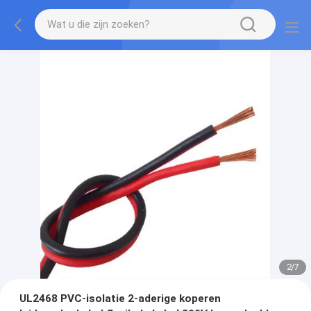
2
/
7
UL2468 PVC-isolatie 2-aderige koperen