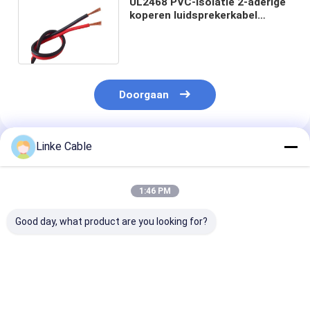
UL2468 PVC-isolatie 2-aderige
koperen luidsprekerkabel
flexibele kabel 300V beoordeeld
Doorgaan
Linke Cable
Geadviseerde Producten
1:46 PM
Good day, what product are you looking for?
AVS Automotive
Gelast draad Super
UL 21481 TPE
Wire PVC isolatie
Solar PV Cable
Mantel UL