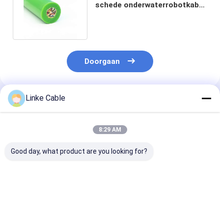
schede onderwaterrobotkabel
voor duiken 300V stroom
Doorgaan
Linke Cable
Geadviseerde Producten
8:29 AM
Good day, what product are you looking for?
Lichtgewicht
Op maat gemaakte
Drijvende kabe
drijvende ROV-
Multicore Floating
nuldrijfvermo
onderzeese kabel
Cable met
met TPE-sche