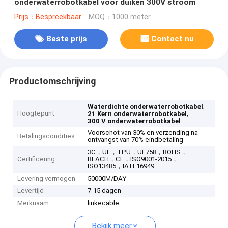
onderwaterrobotkabel voor duiken 300V stroom
Prijs：Bespreekbaar
MOQ：1000 meter
Beste prijs
Contact nu
Productomschrijving
,
Waterdichte onderwaterrobotkabel
Hoogtepunt
,
21 Kern onderwaterrobotkabel
300 V onderwaterrobotkabel
Voorschot van 30% en verzending na
Betalingscondities
ontvangst van 70% eindbetaling
3C，UL，TPU，UL758，ROHS，
Certificering
REACH，CE，ISO9001-2015，
ISO13485，IATF16949
Levering vermogen
50000M/DAY
Levertijd
7-15 dagen
Merknaam
linkecable
Bekijk meer