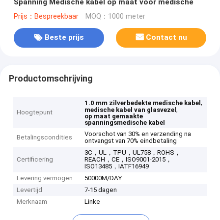
Spanning Medische kabel op maat voor medische
Prijs：Bespreekbaar
MOQ：1000 meter
Beste prijs
Contact nu
Productomschrijving
,
1.0 mm zilverbedekte medische kabel
,
medische kabel van glasvezel
Hoogtepunt
op maat gemaakte
spanningsmedische kabel
Voorschot van 30% en verzending na
Betalingscondities
ontvangst van 70% eindbetaling
3C，UL，TPU，UL758，ROHS，
Certificering
REACH，CE，ISO9001-2015，
ISO13485，IATF16949
Levering vermogen
50000M/DAY
Levertijd
7-15 dagen
Merknaam
Linke