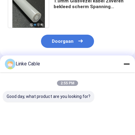
1.0mm Glasvezel kabel Zilveren
bekleed scherm Spanning
Medische kabel op maat voor
medische
Doorgaan
Linke Cable
Geadviseerde Producten
2:55 PM
Good day, what product are you looking for?
Aanpasbare 3000V
Ronde TPU
TPU-mantel E
TPU isolatie
geïsoleerde medische
kabel met vert