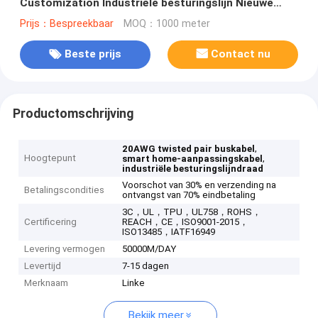
Customization Industriële besturingslijn Nieuwe
energie oplaadstapel draad
Prijs：Bespreekbaar
MOQ：1000 meter
Beste prijs
Contact nu
Productomschrijving
,
20AWG twisted pair buskabel
Hoogtepunt
,
smart home-aanpassingskabel
industriële besturingslijndraad
Voorschot van 30% en verzending na
Betalingscondities
ontvangst van 70% eindbetaling
3C，UL，TPU，UL758，ROHS，
Certificering
REACH，CE，ISO9001-2015，
ISO13485，IATF16949
Levering vermogen
50000M/DAY
Levertijd
7-15 dagen
Merknaam
Linke
Bekijk meer