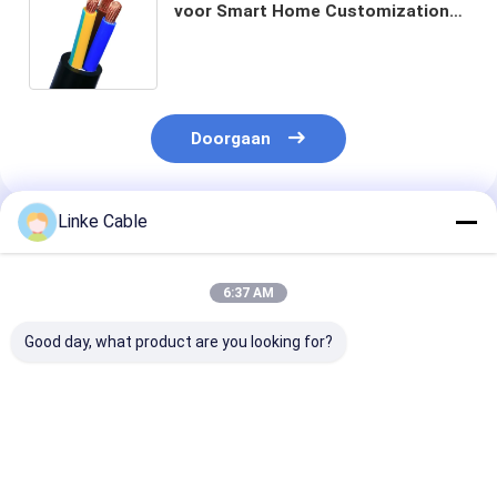
voor Smart Home Customization
Industriële besturingslijn Nieuwe
energie oplaadstapel draad
Doorgaan
Linke Cable
Geadviseerde Producten
6:37 AM
Good day, what product are you looking for?
TUV-gecertificeerde
600V 16AMP koper
UL-gecertifice
450/750V EV-
kern EV oplaadkabel
brandvertrage
oplaadkabel met
AC EV draad voor
voedingskabel