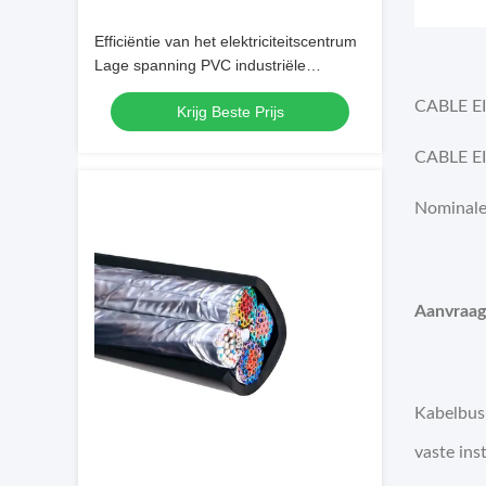
Efficiëntie van het elektriciteitscentrum
Lage spanning PVC industriële
besturingskabel met US Currency
CABLE EI
Krijg Beste Prijs
Shield draad
CABLE E
Nominale 
Aanvraag
Kabelbus 
vaste inst