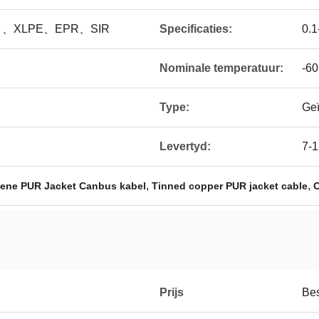
E 、XLPE、EPR、SIR
Specificaties:
0.
Nominale temperatuur:
-60
Type:
Geï
Levertyd:
7-
,
,
oene PUR Jacket Canbus kabel
Tinned copper PUR jacket cable
C
Prijs
Be