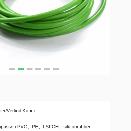
er/Vertind Koper
npassen:PVC、PE、LSFOH、siliconrubber