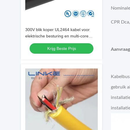
Nominale 
CPR Dca, 
300V blik koper UL2464 kabel voor
elektrische besturing en multi-core
draad stroom bouwen
Krijg Beste Prijs
Aanvraag
Kabelbus 
gebruik a
installa
installati