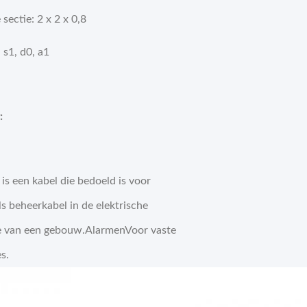
sectie: 2 x 2 x 0,8
s1, d0, a1
:
is een kabel die bedoeld is voor
ls beheerkabel in de elektrische
tie van een gebouw.AlarmenVoor vaste
es.