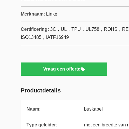
Merknaam:
Linke
Certificering:
3C，UL，TPU，UL758，ROHS，REA
ISO13485，IATF16949
Vraag een offerte
Productdetails
Naam:
buskabel
Type geleider:
met een breedte van 