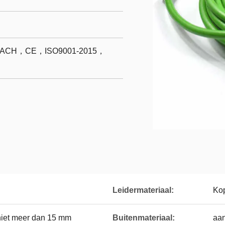
CH，CE，ISO9001-2015，
Leidermateriaal:
Kop
niet meer dan 15 mm
Buitenmateriaal:
aa