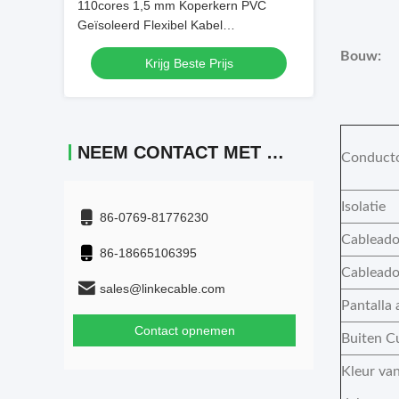
110cores 1,5 mm Koperkern PVC
Geïsoleerd Flexibel Kabel
Beheerapparatuur Draden FEP
Bouw:
Krijg Beste Prijs
geïsoleerde draad
NEEM CONTACT MET ONS OP
Conduct
Isolatie
86-0769-81776230
Cableado
86-18665106395
Cableado
sales@linkecable.com
Pantalla 
Contact opnemen
Buiten C
Kleur van