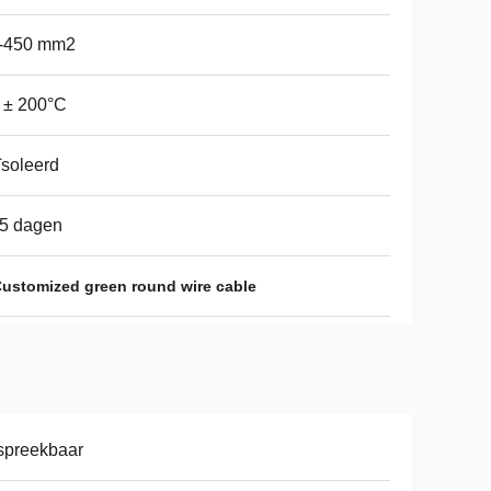
1-450 mm2
 ± 200°C
soleerd
15 dagen
ustomized green round wire cable
spreekbaar