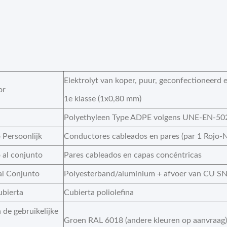
Elektrolyt van koper, puur, geconfectioneerd 
or
1e klasse (1x0,80 mm)
Polyethyleen Type ADPE volgens UNE-EN-50
 Persoonlijk
Conductores cableados en pares (par 1 Rojo-N
 al conjunto
Pares cableados en capas concéntricas
al Conjunto
Polyesterband/aluminium + afvoer van CU S
ubierta
Cubierta poliolefina
 de gebruikelijke
Groen RAL 6018 (andere kleuren op aanvraag)