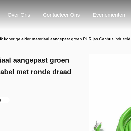
Over Ons
Contacteer Ons
Evenementen
lik koper geleider materiaal aangepast groen PUR jas Canbus industri
riaal aangepast groen
kabel met ronde draad
el