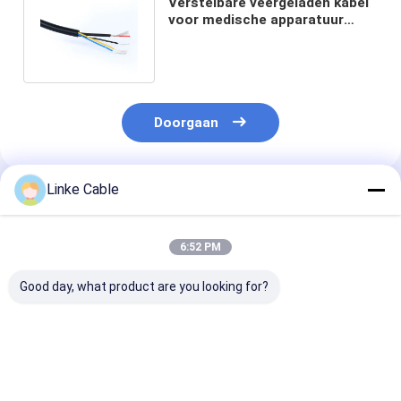
Verstelbare veergeladen kabel
voor medische apparatuur
Kabel en vlamvertragend PVC
Doorgaan
Linke Cable
Geadviseerde Producten
6:52 PM
Good day, what product are you looking for?
TPU-omhulde
Binnengraad
UL Draad
koperen
Automobielkabel
Hoogspanning