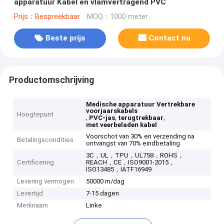
apparatuur Kabel en vlamvertragend PVC
Prijs：Bespreekbaar
MOQ：1000 meter
Beste prijs
Contact nu
Productomschrijving
Medische apparatuur Vertrekbare
voorjaarskabels
Hoogtepunt
,
,
,
PVC-jas
terugtrekbaar
met veerbeladen kabel
Voorschot van 30% en verzending na
Betalingscondities
ontvangst van 70% eindbetaling
3C，UL，TPU，UL758，ROHS，
Certificering
REACH，CE，ISO9001-2015，
ISO13485，IATF16949
Levering vermogen
50000 m/dag
Levertijd
7-15 dagen
Merknaam
Linke